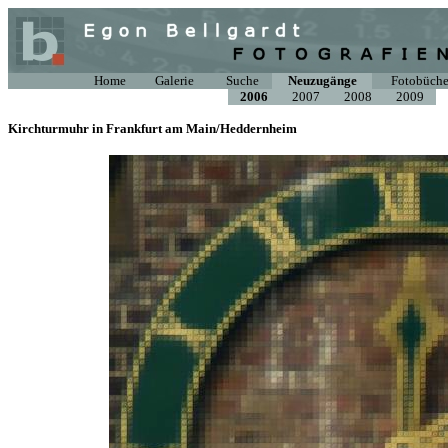
Home
Galerie
Suche
Neuzugänge
Fotobüche
2006
2007
2008
2009
Kirchturmuhr in Frankfurt am Main/Heddernheim