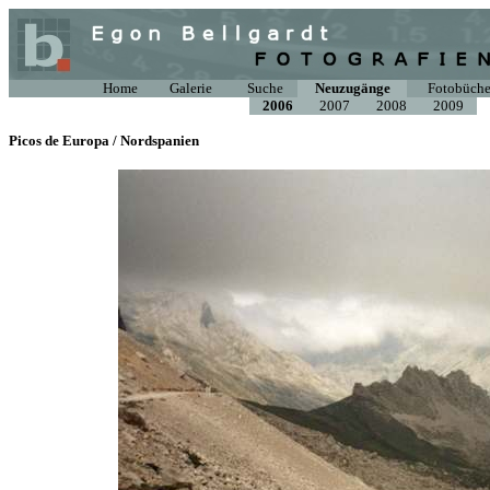
Home
Galerie
Suche
Neuzugänge
Fotobüche
2006
2007
2008
2009
Picos de Europa / Nordspanien